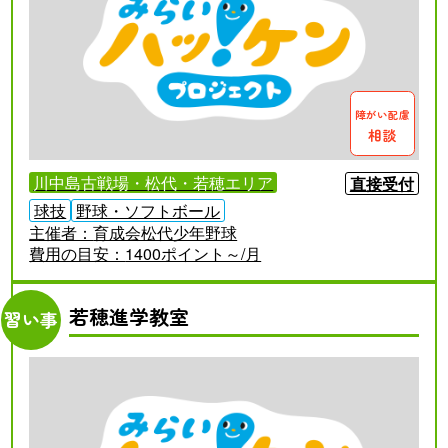
障がい配慮
相談
川中島古戦場・松代・若穂エリア
直接受付
球技
野球・ソフトボール
主催者：
育成会松代少年野球
費用の目安：
1400ポイント～/月
若穂進学教室
習い事