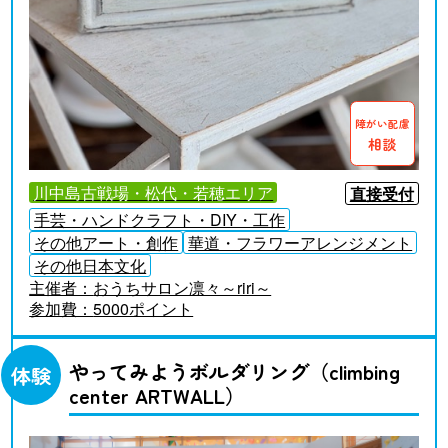
障がい配慮
相談
川中島古戦場・松代・若穂エリア
直接受付
手芸・ハンドクラフト・DIY・工作
その他アート・創作
華道・フラワーアレンジメント
その他日本文化
主催者：
おうちサロン凛々～riri～
参加費：
5000ポイント
やってみようボルダリング（climbing
体験
center ARTWALL）