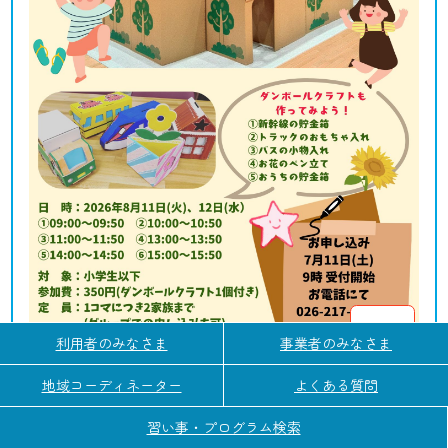
障がい配慮
利用者のみなさま
事業者のみなさま
相談
地域コーディネーター
よくある質問
長野市内各地
直接受付
アート・創作
手芸・ハンドクラフト・DIY・工作
習い事・プログラム検索
主催者：
東部文化ホール