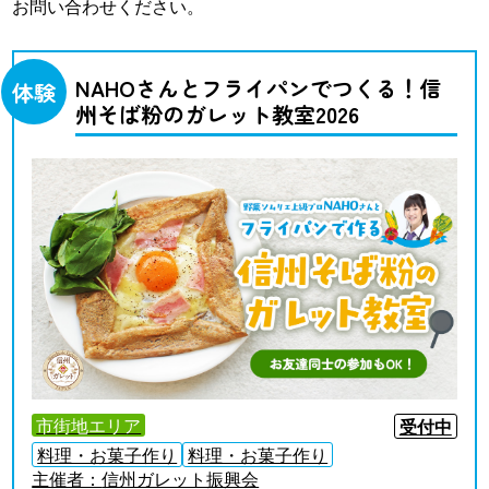
お問い合わせください。
NAHOさんとフライパンでつくる！信
体験
州そば粉のガレット教室2026
市街地エリア
受付中
料理・お菓子作り
料理・お菓子作り
主催者：
信州ガレット振興会