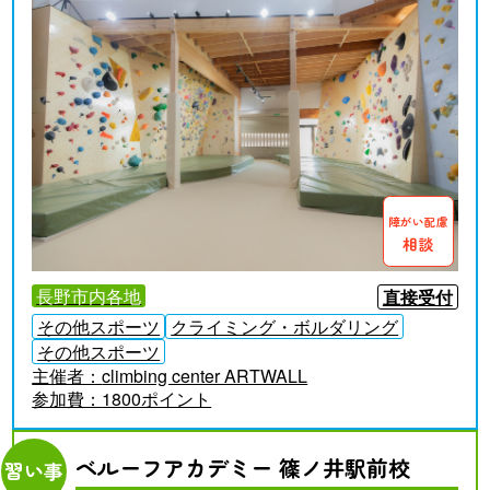
障がい配慮
相談
長野市内各地
直接受付
その他スポーツ
クライミング・ボルダリング
その他スポーツ
主催者：
climbing center ARTWALL
参加費：
1800ポイント
ベルーフアカデミー 篠ノ井駅前校
習い事