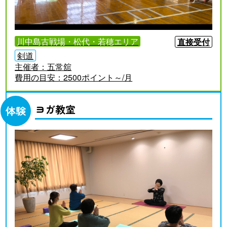
川中島古戦場・松代・若穂エリア
直接受付
剣道
主催者：
五常舘
費用の目安：
2500ポイント～/月
ヨガ教室
体験