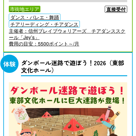
市街地エリア
直接受付
ダンス・バレエ・舞踊
チアリーディング・チアダンス
主催者：
信州ブレイブウォリアーズ チアダンススク
ール「Jey’s」
費用の目安：
5500ポイント～/月
ダンボール迷路で遊ぼう！2026（東部
体験
文化ホール）