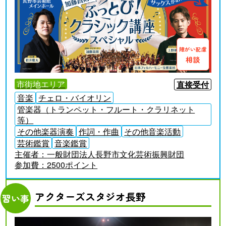
障がい配慮
相談
市街地エリア
直接受付
音楽
チェロ・バイオリン
管楽器（トランペット・フルート・クラリネット
等）
その他楽器演奏
作詞・作曲
その他音楽活動
芸術鑑賞
音楽鑑賞
主催者：
一般財団法人長野市文化芸術振興財団
参加費：
2500ポイント
アクターズスタジオ長野
習い事