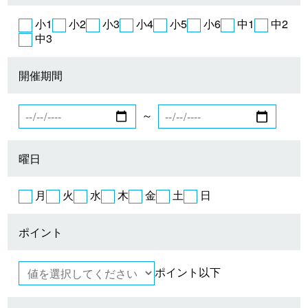
小1
小2
小3
小4
小5
小6
中1
中2
中3
開催期間
～
曜日
月
火
水
木
金
土
日
ポイント
ポイント以下