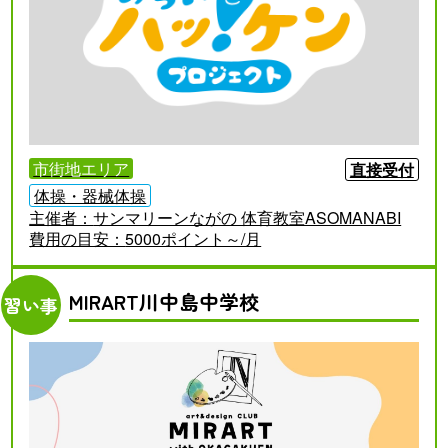
市街地エリア
直接受付
体操・器械体操
主催者：
サンマリーンながの 体育教室ASOMANABI
費用の目安：
5000ポイント～/月
MIRART川中島中学校
習い事