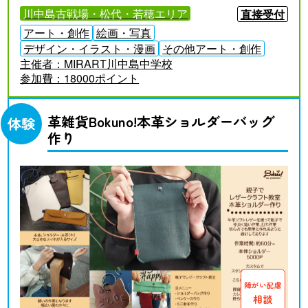
川中島古戦場・松代・若穂エリア
直接受付
アート・創作
絵画・写真
デザイン・イラスト・漫画
その他アート・創作
主催者：
MIRART川中島中学校
参加費：
18000ポイント
革雑貨Bokuno!本革ショルダーバッグ
体験
作り
障がい配慮
相談