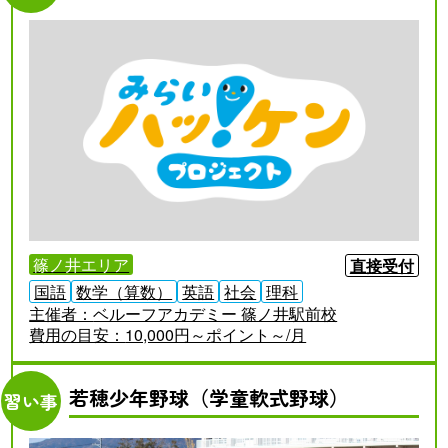
篠ノ井エリア
直接受付
国語
数学（算数）
英語
社会
理科
主催者：
ベルーフアカデミー 篠ノ井駅前校
費用の目安：
10,000円～ポイント～/月
若穂少年野球（学童軟式野球）
習い事