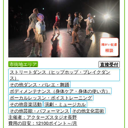
障がい配慮
相談
市街地エリア
直接受付
ストリートダンス（ヒップホップ・ブレイクダン
ス）
その他ダンス・バレエ・舞踊
ボディメンテナンス（身体ケア・身体の使い方）
ボーカルレッスン・ボイストレーニング
その他音楽活動
演劇・ミュージカル
その他芸能・パフォーマンス
その他文化芸術
主催者：
アクターズスタジオ長野
費用の目安：
12100ポイント～/月