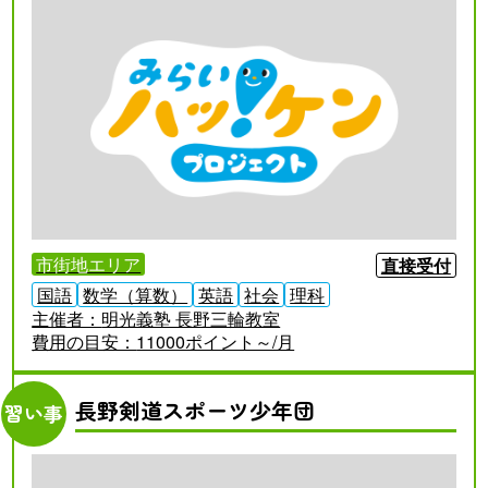
市街地エリア
直接受付
国語
数学（算数）
英語
社会
理科
主催者：
明光義塾 長野三輪教室
費用の目安：
11000ポイント～/月
長野剣道スポーツ少年団
習い事