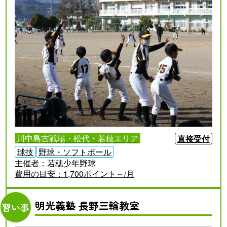
川中島古戦場・松代・若穂エリア
直接受付
球技
野球・ソフトボール
主催者：
若穂少年野球
費用の目安：
1,700ポイント～/月
明光義塾 長野三輪教室
習い事