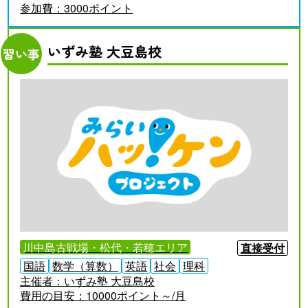
参加費：
3000ポイント
いずみ塾 大豆島校
習い事
川中島古戦場・松代・若穂エリア
直接受付
国語
数学（算数）
英語
社会
理科
主催者：
いずみ塾 大豆島校
費用の目安：
10000ポイント～/月