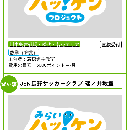
川中島古戦場・松代・若穂エリア
直接受付
数学（算数）
主催者：
若穂進学教室
費用の目安：
5000ポイント～/月
JSN長野サッカークラブ 篠ノ井教室
習い事