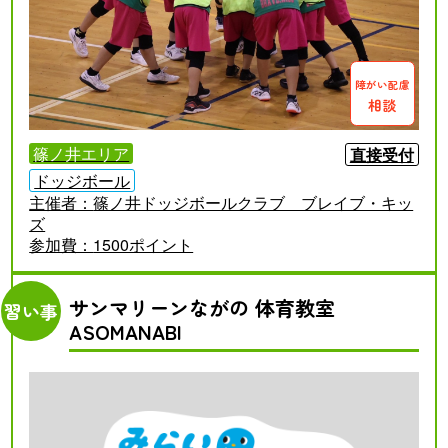
障がい配慮
相談
篠ノ井エリア
直接受付
ドッジボール
主催者：
篠ノ井ドッジボールクラブ ブレイブ・キッ
ズ
参加費：
1500ポイント
サンマリーンながの 体育教室
習い事
ASOMANABI