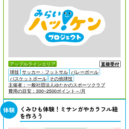
アップルラインエリア
直接受付
球技
サッカー・フットサル
バレーボール
バスケットボール
その他球技
主催者：
一般社団法人ゆたかのスポーツクラブ
費用の目安：
300~2500ポイント～/月
くみひも体験！ミサンガやカラフル紐
体験
を作ろう