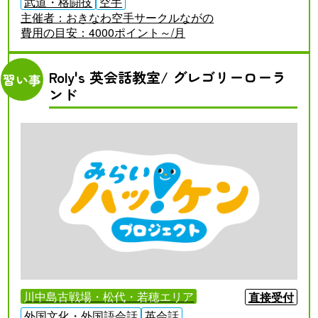
武道・格闘技
空手
主催者：
おきなわ空手サークルながの
費用の目安：
4000ポイント～/月
Roly's 英会話教室/ グレゴリーローラ
習い事
ンド
川中島古戦場・松代・若穂エリア
直接受付
外国文化・外国語会話
英会話