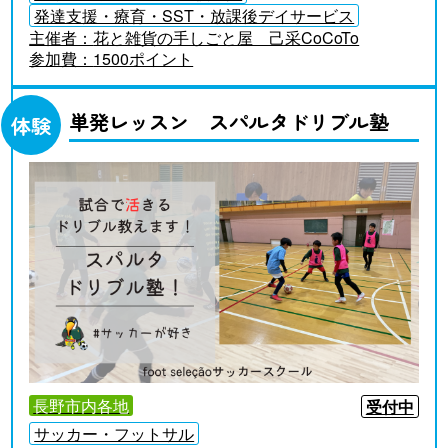
発達支援・療育・SST・放課後デイサービス
主催者：
花と雑貨の手しごと屋 己采CoCoTo
参加費：
1500ポイント
単発レッスン スパルタドリブル塾
体験
長野市内各地
受付中
サッカー・フットサル