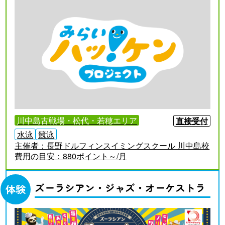
川中島古戦場・松代・若穂エリア
直接受付
水泳
競泳
主催者：
長野ドルフィンスイミングスクール 川中島校
費用の目安：
880ポイント～/月
ズーラシアン・ジャズ・オーケストラ
体験