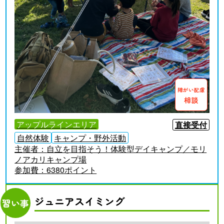
障がい配慮
相談
アップルラインエリア
直接受付
自然体験
キャンプ・野外活動
主催者：
自立を目指そう！体験型デイキャンプ／モリ
ノアカリキャンプ場
参加費：
6380ポイント
ジュニアスイミング
習い事