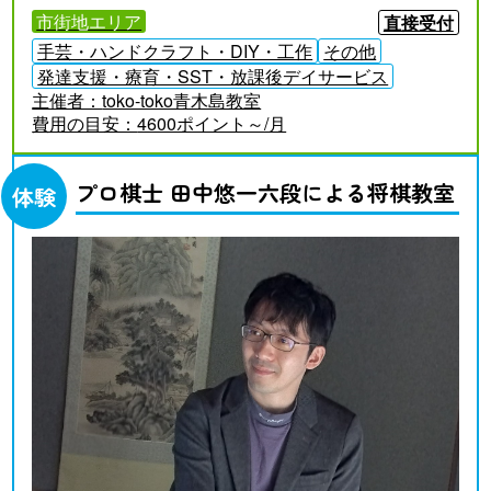
市街地エリア
直接受付
手芸・ハンドクラフト・DIY・工作
その他
発達支援・療育・SST・放課後デイサービス
主催者：
toko-toko青木島教室
費用の目安：
4600ポイント～/月
プロ棋士 田中悠一六段による将棋教室
体験