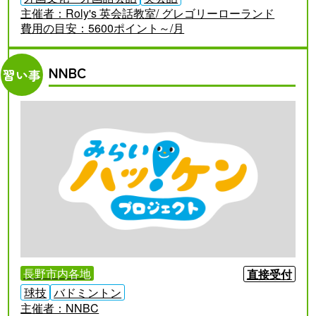
主催者：
Roly's 英会話教室/ グレゴリーローランド
費用の目安：
5600ポイント～/月
NNBC
習い事
長野市内各地
直接受付
球技
バドミントン
主催者：
NNBC