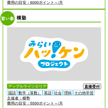
費用の目安：
6000ポイント～/月
横塾
習い事
アップルラインエリア
直接受付
国語
数学（算数）
英語
社会
理科
その他学習
主催者：
横塾
費用の目安：
5500ポイント～/月