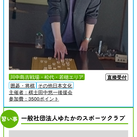
川中島古戦場・松代・若穂エリア
直接受付
囲碁・将棋
その他日本文化
主催者：
棋士田中悠一後援会
参加費：
3500ポイント
一般社団法人ゆたかのスポーツクラブ
習い事