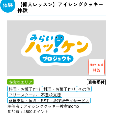
【個人レッスン】アイシングクッキー
体験
体験
障がい配慮
相談
市街地エリア
直接受付
料理・お菓子作り
料理・お菓子作り
その他
フリースクール・不登校支援
発達支援・療育・SST・放課後デイサービス
主催者：
アイシングクッキー教室momo
参加費：
4800ポイント