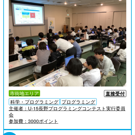
市街地エリア
直接受付
科学・プログラミング
プログラミング
主催者：
U-15長野プログラミングコンテスト実行委員
会
参加費：
3000ポイント