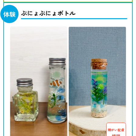
ぷにょぷにょボトル
体験
障がい配慮
相談