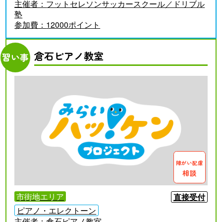
主催者：
フットセレソンサッカースクール／ドリブル
塾
参加費：
12000ポイント
倉石ピアノ教室
習い事
障がい配慮
相談
市街地エリア
直接受付
ピアノ・エレクトーン
主催者：
倉石ピアノ教室