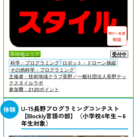
障がい配慮
相談
市街地エリア
受付中
科学・プログラミング
ロボット・ドローン操縦
その他科学・プログラミング
主催者：
技術地域クラブ長野／一般社団法人長野テッ
クスタイルラボ
参加費：
2120ポイント
U-15長野プログラミングコンテスト
体験
【Blockly言語の部】（小学校4年生～6
年生対象）