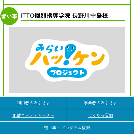
ITTO個別指導学院 長野川中島校
習い事
川中島古戦場・松代・若穂エリア
直接受付
利用者のみなさま
事業者のみなさま
国語
数学（算数）
英語
社会
理科
主催者：
ITTO個別指導学院 長野川中島校
地域コーディネーター
よくある質問
費用の目安：
10,000円～ポイント～/月
習い事・プログラム検索