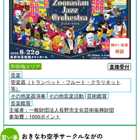
障がい配慮
相談
市街地エリア
直接受付
音楽
管楽器（トランペット・フルート・クラリネット
等）
その他楽器演奏
その他音楽活動
芸術鑑賞
音楽鑑賞
主催者：
一般財団法人長野市文化芸術振興財団
参加費：
1000ポイント
おきなわ空手サークルながの
習い事