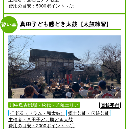
費用の目安：
5000ポイント～/月
真田子ども勝どき太鼓【太鼓練習】
習い事
川中島古戦場・松代・若穂エリア
直接受付
打楽器（ドラム・和太鼓）
郷土芸能・伝統芸能
主催者：
真田子ども勝どき太鼓
費用の目安：
2000ポイント～/月