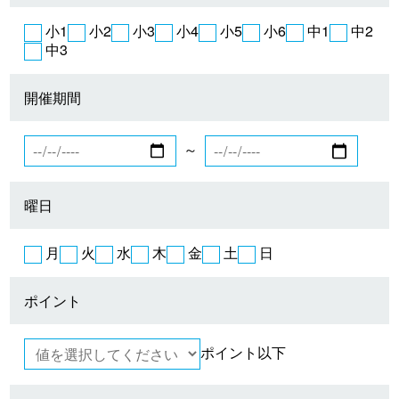
小1
小2
小3
小4
小5
小6
中1
中2
中3
開催期間
～
曜日
月
火
水
木
金
土
日
ポイント
ポイント以下