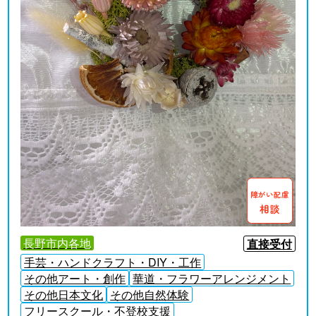
障がい配慮
相談
長野市内各地
直接受付
手芸・ハンドクラフト・DIY・工作
その他アート・創作
華道・フラワーアレンジメント
その他日本文化
その他自然体験
フリースクール・不登校支援