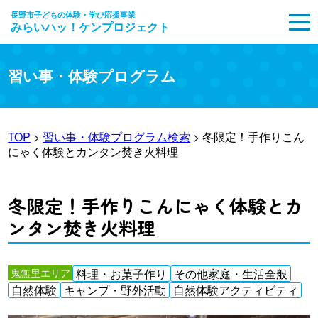
長野市子どもの体験・学び応援事業
みらいハッ！ケンプロジェクト
MENU
習い事・体験プログラム
TOP
>
習い事・体験プログラム検索
> 冬限定！手作りこん
にゃく体験とカンタン焚き火料理
冬限定！手作りこんにゃく体験とカ
ンタン焚き火料理
鬼無里エリア
料理・お菓子作り
その他家庭・生活全般
自然体験
キャンプ・野外活動
自然体験アクティビティ