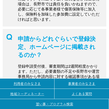
場合は、長野市では責任を負いかねますので、
必要に応じて各事業者様で傷害保険等に加入
し、保険料を加味した参加費に設定していただ
ければと思います。
申請からどれぐらいで登録決
定、ホームページに掲載され
るのか？
登録申請受付後、審査期間は2週間程度かかり
ます。ただし、必要書類の不足や長野市や運営
事務局から申請内容に対する確認事項がある場
合などはこの限りではありません。
利用者のみなさま
事業者のみなさま
申請が受理されると承認完了通知がメールで届
き、正式に登録決定・ホームページ掲載となり
地域コーディネーター
よくある質問
ますが、二次元コードの利用ができるようにな
るまで、最大１営業日を要する場合がありま
習い事・プログラム検索
す。