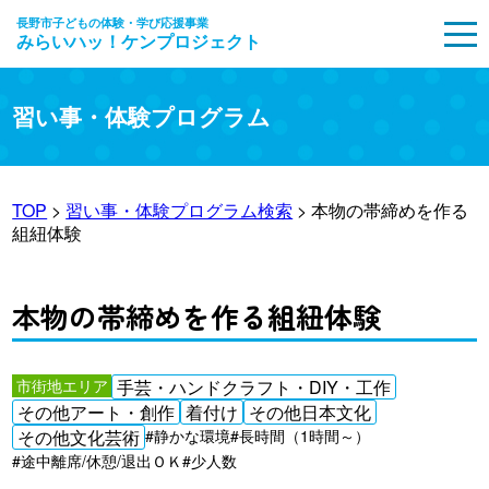
長野市子どもの体験・学び応援事業
みらいハッ！ケンプロジェクト
MENU
習い事・体験プログラム
TOP
>
習い事・体験プログラム検索
> 本物の帯締めを作る
組紐体験
本物の帯締めを作る組紐体験
市街地エリア
手芸・ハンドクラフト・DIY・工作
その他アート・創作
着付け
その他日本文化
その他文化芸術
#静かな環境
#長時間（1時間～）
#途中離席/休憩/退出ＯＫ
#少人数