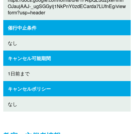
OJaujAAJ-_ugSGGyij1NkPnY0zdECarda7LUfnEg/view
form?usp=header
催行中止条件
なし
キャンセル可能期間
1日前まで
キャンセルポリシー
なし