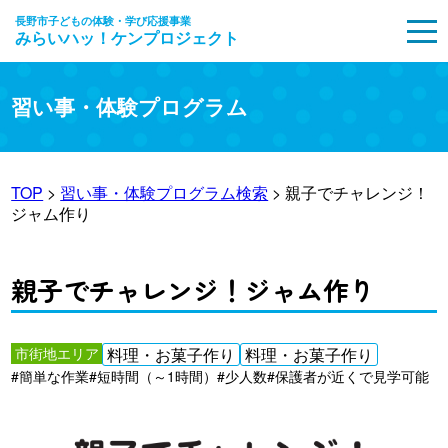
長野市子どもの体験・学び応援事業
みらいハッ！ケンプロジェクト
MENU
習い事・体験プログラム
TOP
>
習い事・体験プログラム検索
> 親子でチャレンジ！
ジャム作り
親子でチャレンジ！ジャム作り
市街地エリア
料理・お菓子作り
料理・お菓子作り
#簡単な作業
#短時間（～1時間）
#少人数
#保護者が近くで見学可能