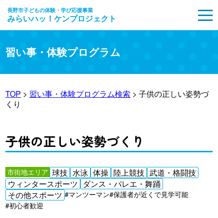
長野市子どもの体験・学び応援事業
みらいハッ！ケンプロジェクト
MENU
習い事・体験プログラム
TOP
>
習い事・体験プログラム検索
> 子供の正しい姿勢づ
くり
子供の正しい姿勢づくり
市街地エリア
球技
水泳
体操
陸上競技
武道・格闘技
ウィンタースポーツ
ダンス・バレエ・舞踊
その他スポーツ
#マンツーマン
#保護者が近くで見学可能
#初心者歓迎