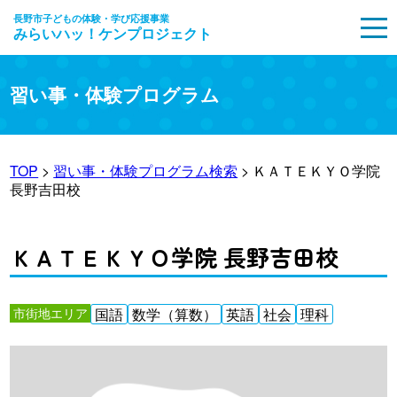
長野市子どもの体験・学び応援事業
みらいハッ！ケンプロジェクト
MENU
習い事・体験プログラム
TOP
>
習い事・体験プログラム検索
> ＫＡＴＥＫＹＯ学院
長野吉田校
ＫＡＴＥＫＹＯ学院 長野吉田校
市街地エリア
国語
数学（算数）
英語
社会
理科