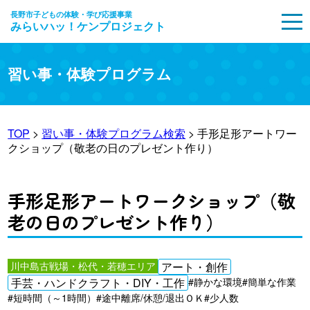
長野市子どもの体験・学び応援事業
みらいハッ！ケンプロジェクト
MENU
習い事・体験プログラム
TOP
>
習い事・体験プログラム検索
> 手形足形アートワー
クショップ（敬老の日のプレゼント作り）
手形足形アートワークショップ（敬
老の日のプレゼント作り）
川中島古戦場・松代・若穂エリア
アート・創作
手芸・ハンドクラフト・DIY・工作
#静かな環境
#簡単な作業
#短時間（～1時間）
#途中離席/休憩/退出ＯＫ
#少人数