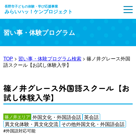
長野市子どもの体験・学び応援事業
みらいハッ！ケンプロジェクト
MENU
習い事・体験プログラム
TOP
>
習い事・体験プログラム検索
> 篠ノ井グレース外国
語スクール【お試し体験入学】
篠ノ井グレース外国語スクール【お
試し体験入学】
篠ノ井エリア
外国文化・外国語会話
英会話
異文化体験・異文化交流
その他外国文化・外国語会話
#外国語対応可能