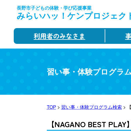
長野市子どもの体験・学び応援事業
みらいハッ！ケンプロジェク
利用者のみなさま
習い事・体験プログラ
TOP
>
習い事・体験プログラム検索
> 
【NAGANO BEST P