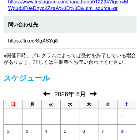
https://www.instagram.com/hana.hana012224?igsh=M
Wp3d3F0eDhyc2ZzaA%3D%3D&utm_source=qr
問い合わせ先
https://lin.ee/SgXSYq8
※開催日時、プログラムによっては受付を終了している場合
があります。詳しくは主催者へお問い合わせください。
スケジュール
2026
年
8月
日
月
火
水
木
金
土
1
2
3
4
5
6
7
8