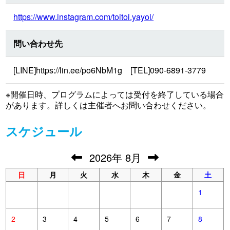
https://www.instagram.com/toitoi.yayoi/
問い合わせ先
[LINE]https://lin.ee/po6NbM1g [TEL]090-6891-3779
※開催日時、プログラムによっては受付を終了している場合
があります。詳しくは主催者へお問い合わせください。
スケジュール
2026
年
8月
日
月
火
水
木
金
土
1
2
3
4
5
6
7
8