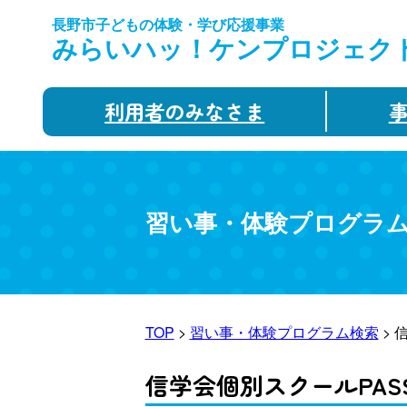
長野市子どもの体験・学び応援事業
みらいハッ！ケンプロジェク
利用者のみなさま
習い事・体験プログラ
TOP
>
習い事・体験プログラム検索
> 
信学会個別スクールPAS