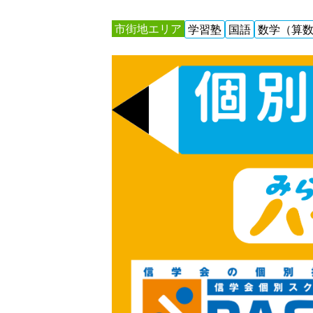
市街地エリア
学習塾
国語
数学（算