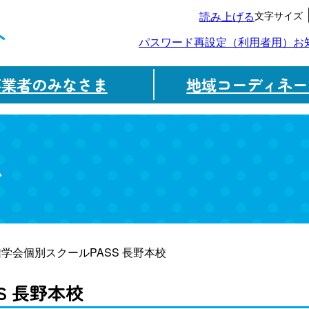
文字サイズ
読み上げる
ト
パスワード再設定（利用者用）
お
事業者のみなさま
地域コーディネー
ム
信学会個別スクールPASS 長野本校
S 長野本校