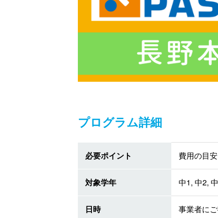
プログラム詳細
必要ポイント
費用の目安 
対象学年
中1, 中2, 
日時
事業者にご