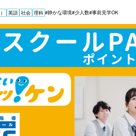
#静かな環境
#少人数
#事前見学OK
数）
英語
社会
理科