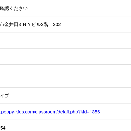
確認ください
市金井田3 ＮＹビル2階 202
イプ
w.peppy-kids.com/classroom/detail.php?kid=1356
554