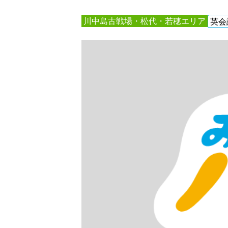
川中島古戦場・松代・若穂エリア
英会