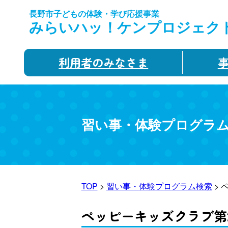
長野市子どもの体験・学び応援事業
みらいハッ！ケンプロジェク
利用者のみなさま
習い事・体験プログラ
TOP
>
習い事・体験プログラム検索
> 
ペッピーキッズクラブ第