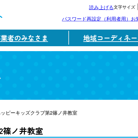
文字サイズ
読み上げる
ト
パスワード再設定（利用者用）
お
事業者のみなさま
地域コーディネー
ム
ペッピーキッズクラブ第2篠ノ井教室
2篠ノ井教室