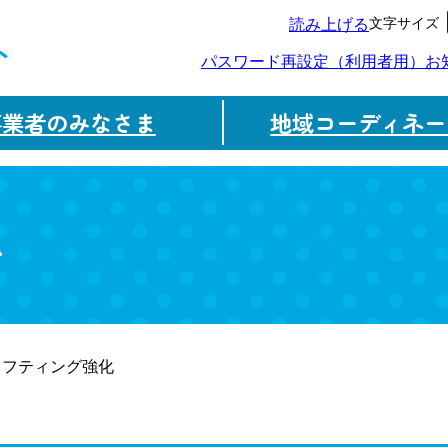
文字サイズ
読み上げる
ト
パスワード再設定（利用者用）
お
事業者のみなさま
地域コーディネー
ム
リフティング強化