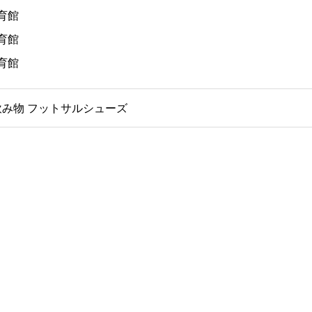
育館
育館
育館
飲み物 フットサルシューズ