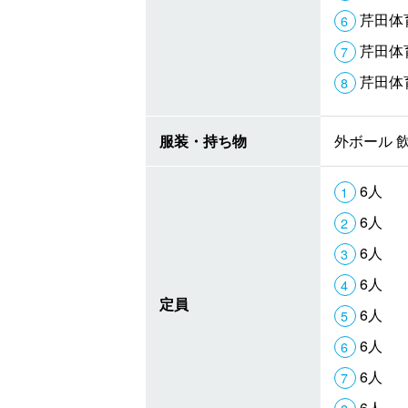
芹田体
芹田体
芹田体
服装・持ち物
外ボール 
6人
6人
6人
6人
定員
6人
6人
6人
6人