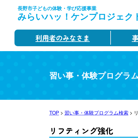
長野市子どもの体験・学び応援事業
みらいハッ！ケンプロジェク
利用者のみなさま
習い事・体験プログラ
TOP
>
習い事・体験プログラム検索
> 
リフティング強化