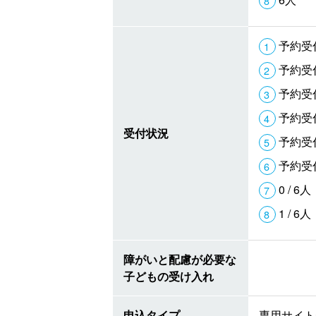
予約受
予約受
予約受
予約受
受付状況
予約受
予約受
0 / 6人
1 / 6人
障がいと配慮が必要な
子どもの受け入れ
申込タイプ
専用サイト