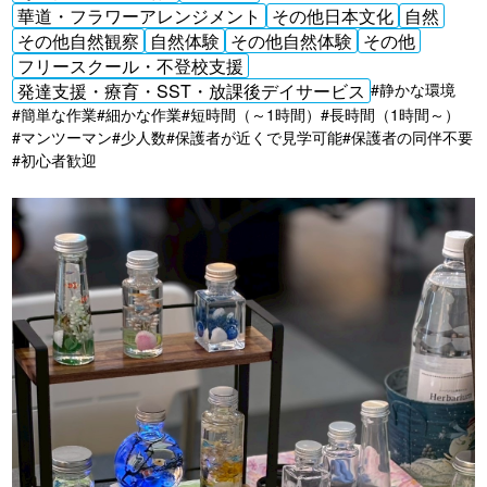
華道・フラワーアレンジメント
その他日本文化
自然
その他自然観察
自然体験
その他自然体験
その他
フリースクール・不登校支援
発達支援・療育・SST・放課後デイサービス
#静かな環境
#簡単な作業
#細かな作業
#短時間（～1時間）
#長時間（1時間～）
#マンツーマン
#少人数
#保護者が近くで見学可能
#保護者の同伴不要
#初心者歓迎