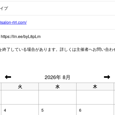
イプ
isalon-riri.com/
tps://lin.ee/byL8pLm
を終了している場合があります。詳しくは主催者へお問い合わ
2026
年
8月
火
水
木
4
5
6