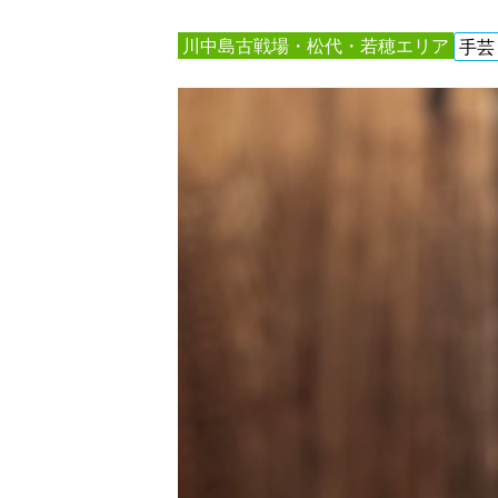
川中島古戦場・松代・若穂エリア
手芸