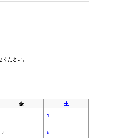
せください。
金
土
1
7
8