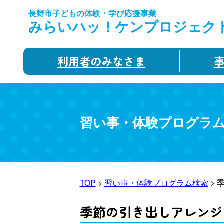
長野市子どもの体験・学び応援事業
みらいハッ！ケンプロジェク
利用者のみなさま
習い事・体験プログラ
TOP
>
習い事・体験プログラム検索
> 
季節の引き出しアレンジ