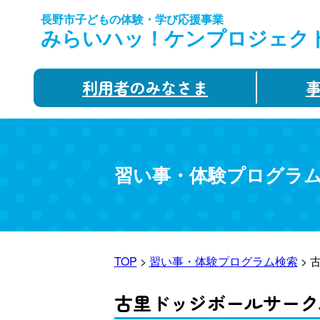
長野市子どもの体験・学び応援事業
みらいハッ！ケンプロジェク
利用者のみなさま
習い事・体験プログラ
TOP
>
習い事・体験プログラム検索
> 
古里ドッジボールサークル