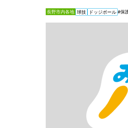
長野市内各地
#保
球技
ドッジボール