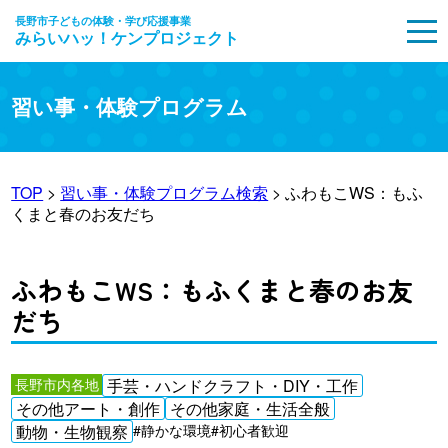
長野市子どもの体験・学び応援事業
みらいハッ！ケンプロジェクト
MENU
習い事・体験プログラム
TOP
>
習い事・体験プログラム検索
> ふわもこWS：もふ
くまと春のお友だち
ふわもこWS：もふくまと春のお友
だち
長野市内各地
手芸・ハンドクラフト・DIY・工作
その他アート・創作
その他家庭・生活全般
動物・生物観察
#静かな環境
#初心者歓迎