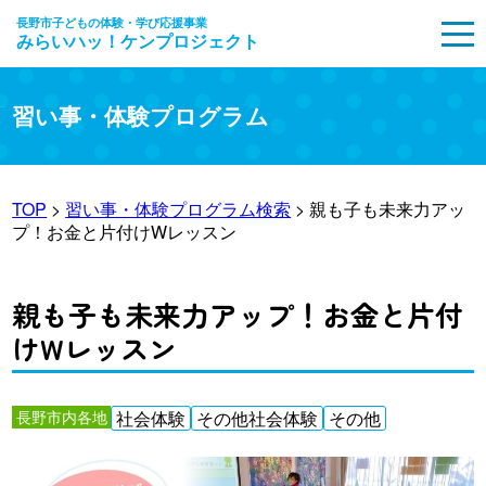
長野市子どもの体験・学び応援事業
みらいハッ！ケンプロジェクト
MENU
習い事・体験プログラム
TOP
>
習い事・体験プログラム検索
> 親も子も未来力アッ
プ！お金と片付けWレッスン
親も子も未来力アップ！お金と片付
けWレッスン
長野市内各地
社会体験
その他社会体験
その他