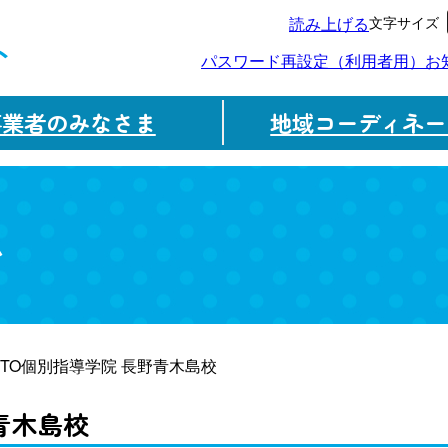
文字サイズ
読み上げる
ト
パスワード再設定（利用者用）
お
事業者のみなさま
地域コーディネー
ム
ITTO個別指導学院 長野青木島校
青木島校