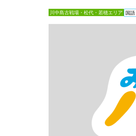
川中島古戦場・松代・若穂エリア
国語