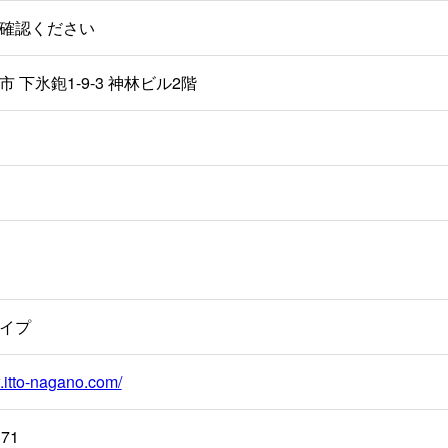
確認ください
 下氷鉋1-9-3 神林ビル2階
イプ
.itto-nagano.com/
171