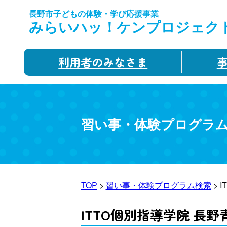
長野市子どもの体験・学び応援事業
みらいハッ！ケンプロジェク
利用者のみなさま
習い事・体験プログラ
TOP
>
習い事・体験プログラム検索
> 
ITTO個別指導学院 長野