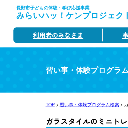
長野市子どもの体験・学び応援事業
みらいハッ！ケンプロジェク
利用者のみなさま
習い事・体験プログラ
TOP
>
習い事・体験プログラム検索
> 
ガラスタイルのミニトレ