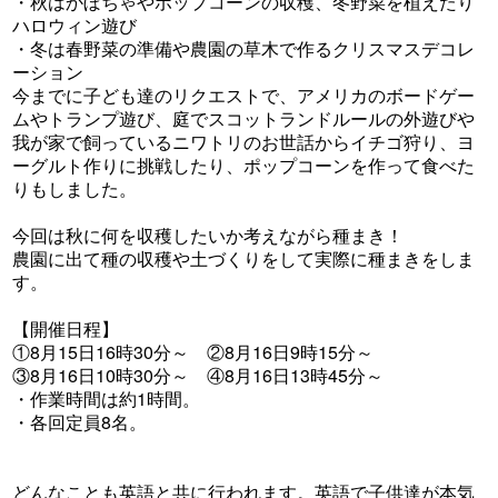
・秋はかぼちゃやポップコーンの収穫、冬野菜を植えたり
ハロウィン遊び
・冬は春野菜の準備や農園の草木で作るクリスマスデコレ
ーション
今までに子ども達のリクエストで、アメリカのボードゲー
ムやトランプ遊び、庭でスコットランドルールの外遊びや
我が家で飼っているニワトリのお世話からイチゴ狩り、ヨ
ーグルト作りに挑戦したり、ポップコーンを作って食べた
りもしました。
今回は秋に何を収穫したいか考えながら種まき！
農園に出て種の収穫や土づくりをして実際に種まきをしま
す。
【開催日程】
①8月15日16時30分～ ②8月16日9時15分～
③8月16日10時30分～ ④8月16日13時45分～
・作業時間は約1時間。
・各回定員8名。
どんなことも英語と共に行われます。英語で子供達が本気