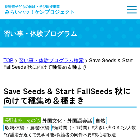
長野市子どもの体験・学び応援事業
みらいハッ！ケンプロジェクト
MENU
習い事・体験プログラム
TOP
>
習い事・体験プログラム検索
> Save Seeds & Start
FallSeeds 秋に向けて種集め＆種まき
Save Seeds & Start FallSeeds 秋に
向けて種集め＆種まき
長野市外、その他
外国文化・外国語会話
自然
収穫体験・農業体験
#短時間（～1時間）
#大きい声ＯＫ
#少人数
#保護者が近くで見学可能
#保護者の同伴不要
#初心者歓迎