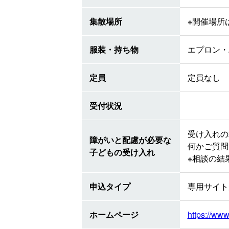
集散場所
※開催場所
服装・持ち物
エプロン・
定員
定員なし
受付状況
受け入れの
障がいと配慮が必要な
何かご質問
子どもの受け入れ
※相談の結
申込タイプ
専用サイト
ホームページ
https://ww