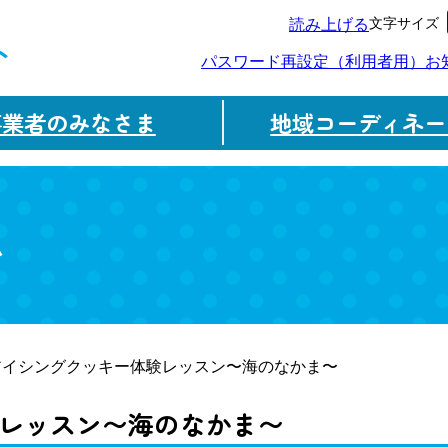
文字サイズ
読み上げる
ト
パスワード再設定（利用者用）
お
事業者のみなさま
地域コーディネー
ム
アイシングクッキー体験レッスン〜海のなかま〜
レッスン〜海のなかま〜