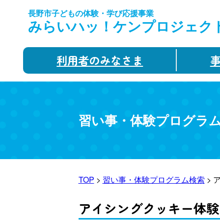
長野市子どもの体験・学び応援事業
みらいハッ！ケンプロジェク
利用者のみなさま
習い事・体験プログラ
TOP
>
習い事・体験プログラム検索
> 
アイシングクッキー体験