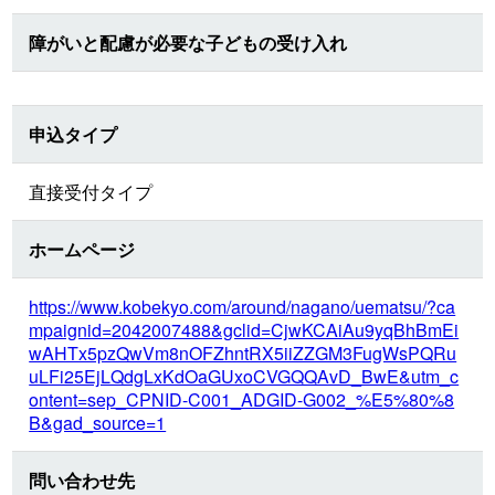
障がいと配慮が必要な子どもの受け入れ
申込タイプ
直接受付タイプ
ホームページ
https://www.kobekyo.com/around/nagano/uematsu/?ca
mpaignid=2042007488&gclid=CjwKCAiAu9yqBhBmEi
wAHTx5pzQwVm8nOFZhntRX5iiZZGM3FugWsPQRu
uLFi25EjLQdgLxKdOaGUxoCVGQQAvD_BwE&utm_c
ontent=sep_CPNID-C001_ADGID-G002_%E5%80%8
B&gad_source=1
問い合わせ先