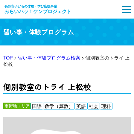
長野市子どもの体験・学び応援事業
みらいハッ！ケンプロジェクト
MENU
習い事・体験プログラム
TOP
>
習い事・体験プログラム検索
> 個別教室のトライ 上
松校
個別教室のトライ 上松校
市街地エリア
国語
数学（算数）
英語
社会
理科