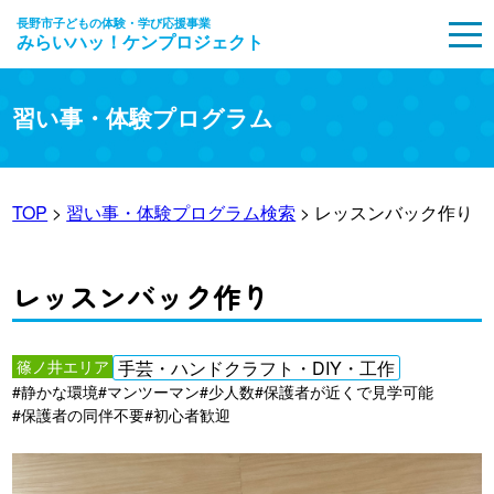
長野市子どもの体験・学び応援事業
みらいハッ！ケンプロジェクト
MENU
習い事・体験プログラム
TOP
>
習い事・体験プログラム検索
> レッスンバック作り
レッスンバック作り
篠ノ井エリア
手芸・ハンドクラフト・DIY・工作
#静かな環境
#マンツーマン
#少人数
#保護者が近くで見学可能
#保護者の同伴不要
#初心者歓迎