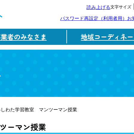
文字サイズ
読み上げる
ト
パスワード再設定（利用者用）
お
事業者のみなさま
地域コーディネー
ム
いしわた学習教室 マンツーマン授業
ツーマン授業