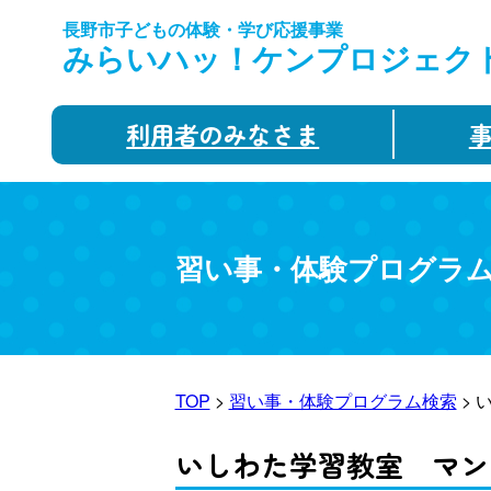
長野市子どもの体験・学び応援事業
みらいハッ！ケンプロジェク
利用者のみなさま
習い事・体験プログラ
TOP
>
習い事・体験プログラム検索
> 
いしわた学習教室 マン