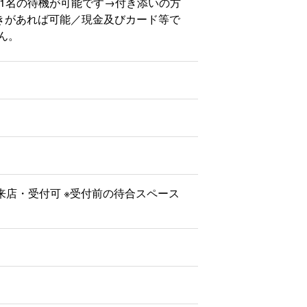
1名の待機が可能です→付き添いの方
空きがあれば可能／現金及びカード等で
ん。
前より来店・受付可 ※受付前の待合スペース