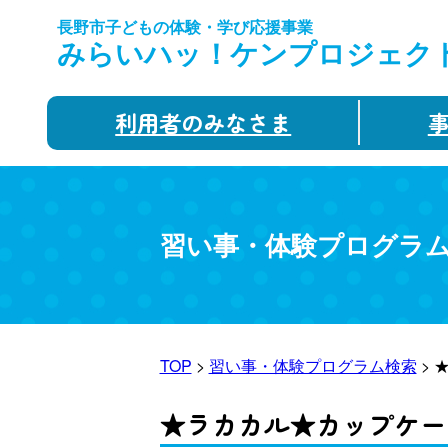
長野市子どもの体験・学び応援事業
みらいハッ！ケンプロジェク
利用者のみなさま
習い事・体験プログラ
TOP
>
習い事・体験プログラム検索
> 
★ラカカル★カップケー