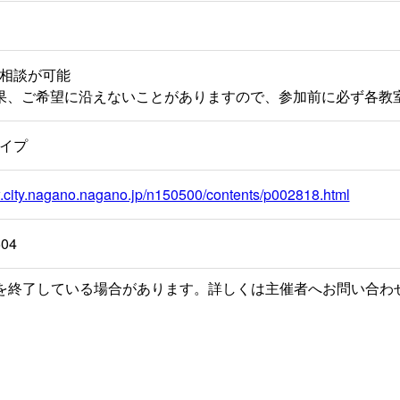
相談が可能
果、ご希望に沿えないことがありますので、参加前に必ず各教
イプ
w.city.nagano.nagano.jp/n150500/contents/p002818.html
504
を終了している場合があります。詳しくは主催者へお問い合わ