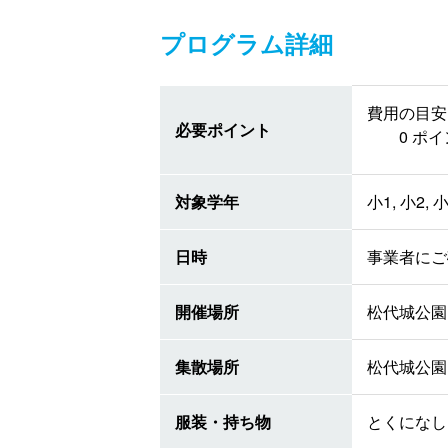
プログラム詳細
費用の目安
必要ポイント
0 ポ
対象学年
小1, 小2, 小
日時
事業者にご
開催場所
松代城公園
集散場所
松代城公園
服装・持ち物
とくになし