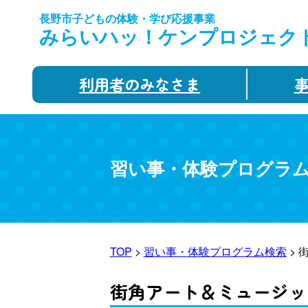
長野市子どもの体験・学び応援事業
みらいハッ！ケンプロジェク
利用者のみなさま
習い事・体験プログラ
TOP
>
習い事・体験プログラム検索
> 
街角アート＆ミュージック