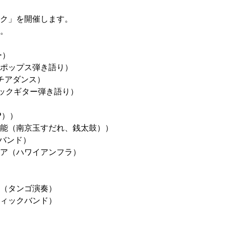
ク」を開催します。
。
ー）
歌、ポップス弾き語り）
S（チアダンス）
スティックギター弾き語り）
OP））
伝統芸能（南京玉すだれ、銭太鼓））
ス系バンド）
レフア（ハワイアンフラ）
楽部（タンゴ演奏）
スティックバンド）