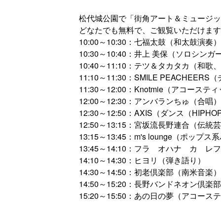
松代城公園で「街角アート＆ミュージッ
どなたでも無料で、ご観覧いただけます
10:00～10:30：七福太鼓（和太鼓演奏）
10:30～10:40：井上 美保（ソロシンガ
10:40～11:10：テツ＆タカタカ（和
11:10～11:30：SMILE PEACHEER
11:30～12:00：Knotmie（アコー
12:00～12:30：アンバランちゅ（合唱）
12:30～12:50：AXIS（ダンス（HIPH
12:50～13:15：宮坂流長野連合（
13:15～13:45：m's lounge（ポップ
13:45～14:10：フラ オハナ カ 
14:10～14:30：ヒヨリ（弾き語り）
14:30～14:50：初老倶楽部（南米音楽）
14:50～15:20：長野バンドネオン倶
15:20～15:50：あの日の夢（アコー