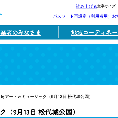
文字サイズ
読み上げる
ト
パスワード再設定（利用者用）
お
事業者のみなさま
地域コーディネー
ム
街角アート＆ミュージック（9月13日 松代城公園）
（9月13日 松代城公園）