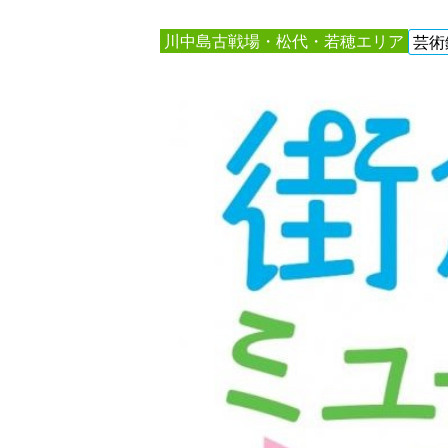
川中島古戦場・松代・若穂エリア
芸術