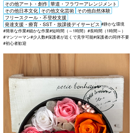
その他アート・創作
華道・フラワーアレンジメント
その他日本文化
その他文化芸術
その他自然体験
フリースクール・不登校支援
発達支援・療育・SST・放課後デイサービス
#静かな環境
#簡単な作業
#細かな作業
#短時間（～1時間）
#長時間（1時間～）
#マンツーマン
#少人数
#保護者が近くで見学可能
#保護者の同伴不要
#初心者歓迎