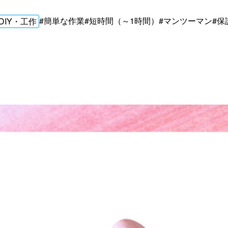
#簡単な作業
#短時間（～1時間）
#マンツーマン
#保
IY・工作