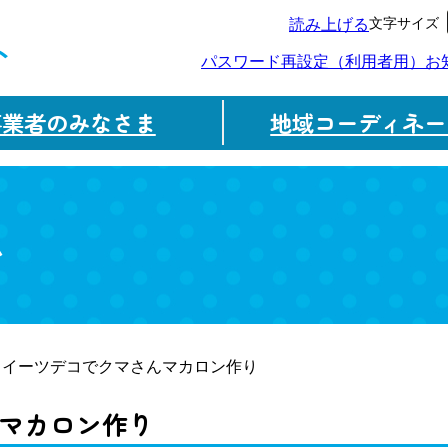
文字サイズ
読み上げる
ト
パスワード再設定（利用者用）
お
事業者のみなさま
地域コーディネー
ム
スイーツデコでクマさんマカロン作り
マカロン作り