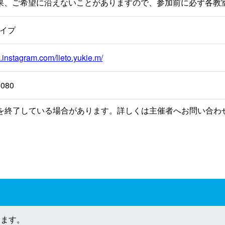
果、ご希望に沿えないことがありますので、参加前に必ず各教
イプ
.instagram.com/lieto.yukie.m/
3080
を終了している場合があります。詳しくは主催者へお問い合わ
します。