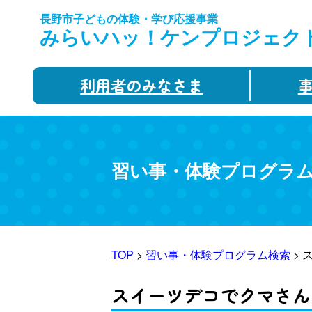
長野市子どもの体験・学び応援事業
みらいハッ！ケンプロジェク
利用者のみなさま
習い事・体験プログラ
TOP
>
習い事・体験プログラム検索
> 
スイーツデコでクマさん