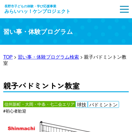
長野市子どもの体験・学び応援事業
みらいハッ！ケンプロジェクト
MENU
習い事・体験プログラム
TOP
>
習い事・体験プログラム検索
> 親子バドミントン教
室
親子バドミントン教室
信州新町・大岡・中条・七二会エリア
球技
バドミントン
#初心者歓迎