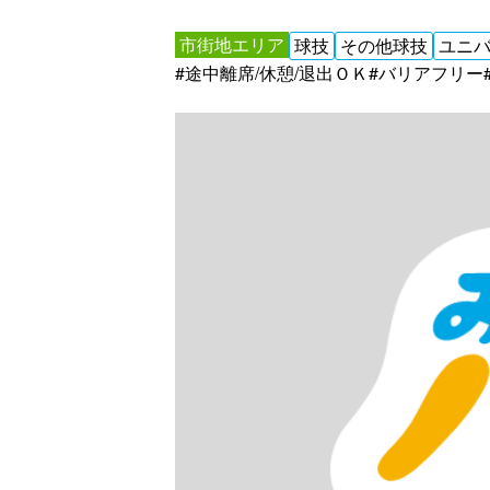
市街地エリア
球技
その他球技
ユニ
#途中離席/休憩/退出ＯＫ
#バリアフリー