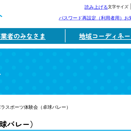
文字サイズ
読み上げる
ト
パスワード再設定（利用者用）
お
事業者のみなさま
地域コーディネー
ム
パラスポーツ体験会（卓球バレー）
球バレー）