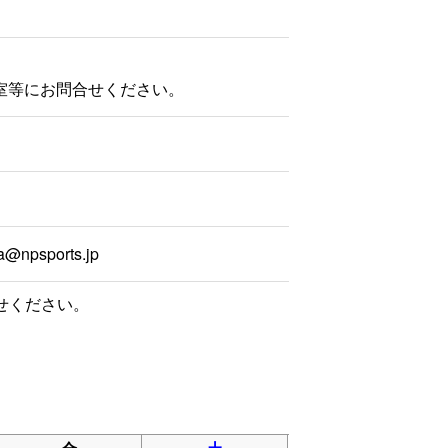
室等にお問合せください。
a@npsports.jp
せください。