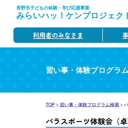
長野市子どもの体験・学び応援事業
みらいハッ！ケンプロジェク
利用者のみなさま
習い事・体験プログラ
TOP
>
習い事・体験プログラム検索
> 
パラスポーツ体験会（卓