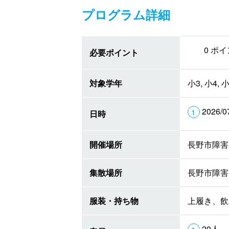
プログラム詳細
0 ポ
必要ポイント
対象学年
小3, 小4, 小
2026/0
日時
開催場所
長野市障害
集散場所
長野市障害
服装・持ち物
上履き、飲
20人