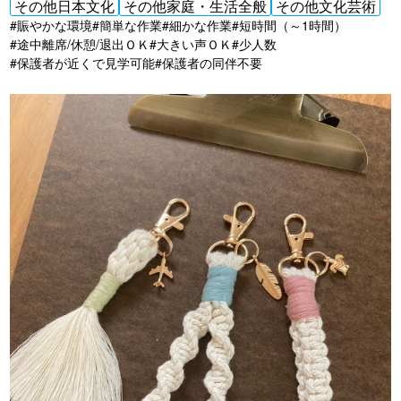
その他日本文化
その他家庭・生活全般
その他文化芸術
#賑やかな環境
#簡単な作業
#細かな作業
#短時間（～1時間）
#途中離席/休憩/退出ＯＫ
#大きい声ＯＫ
#少人数
#保護者が近くで見学可能
#保護者の同伴不要