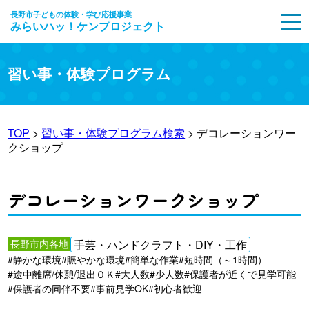
長野市子どもの体験・学び応援事業
みらいハッ！ケンプロジェクト
MENU
習い事・体験プログラム
TOP
>
習い事・体験プログラム検索
> デコレーションワー
クショップ
デコレーションワークショップ
長野市内各地
手芸・ハンドクラフト・DIY・工作
#静かな環境
#賑やかな環境
#簡単な作業
#短時間（～1時間）
#途中離席/休憩/退出ＯＫ
#大人数
#少人数
#保護者が近くで見学可能
#保護者の同伴不要
#事前見学OK
#初心者歓迎