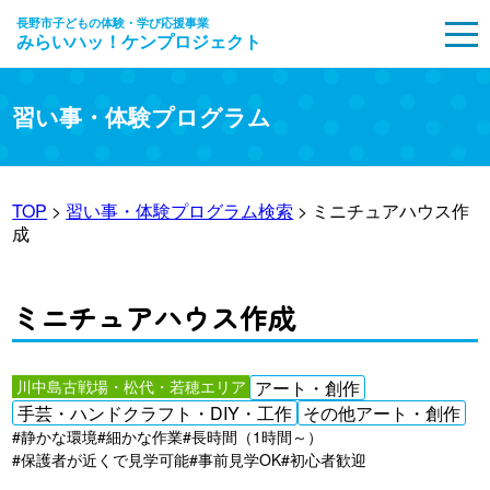
長野市子どもの体験・学び応援事業
みらいハッ！ケンプロジェクト
MENU
習い事・体験プログラム
TOP
>
習い事・体験プログラム検索
> ミニチュアハウス作
成
ミニチュアハウス作成
川中島古戦場・松代・若穂エリア
アート・創作
手芸・ハンドクラフト・DIY・工作
その他アート・創作
#静かな環境
#細かな作業
#長時間（1時間～）
#保護者が近くで見学可能
#事前見学OK
#初心者歓迎