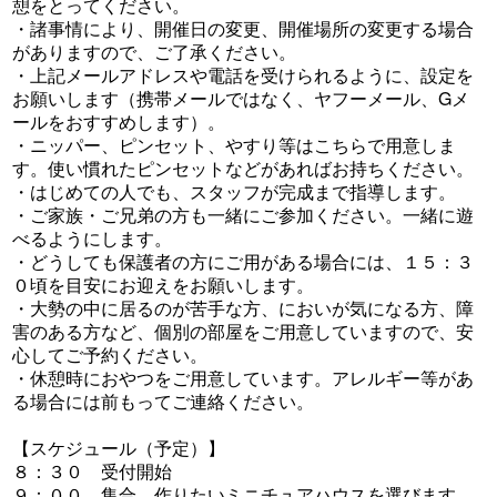
憩をとってください。
・諸事情により、開催日の変更、開催場所の変更する場合
がありますので、ご了承ください。
・上記メールアドレスや電話を受けられるように、設定を
お願いします（携帯メールではなく、ヤフーメール、Gメ
ールをおすすめします）。
・ニッパー、ピンセット、やすり等はこちらで用意しま
す。使い慣れたピンセットなどがあればお持ちください。
・はじめての人でも、スタッフが完成まで指導します。
・ご家族・ご兄弟の方も一緒にご参加ください。一緒に遊
べるようにします。
・どうしても保護者の方にご用がある場合には、１５：３
０頃を目安にお迎えをお願いします。
・大勢の中に居るのが苦手な方、においが気になる方、障
害のある方など、個別の部屋をご用意していますので、安
心してご予約ください。
・休憩時におやつをご用意しています。アレルギー等があ
る場合には前もってご連絡ください。
【スケジュール（予定）】
８：３０ 受付開始
９：００ 集合、作りたいミニチュアハウスを選びます。