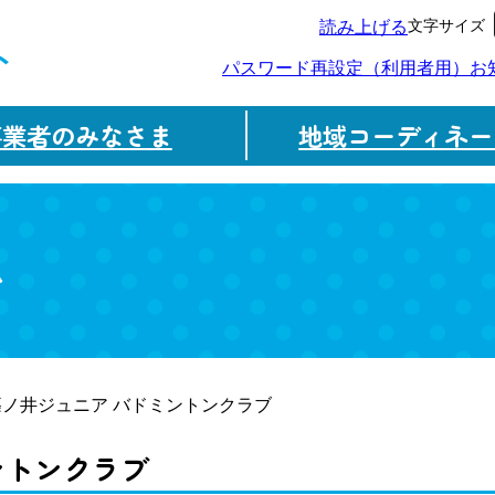
文字サイズ
読み上げる
ト
パスワード再設定（利用者用）
お
事業者のみなさま
地域コーディネー
ム
篠ノ井ジュニア バドミントンクラブ
ントンクラブ