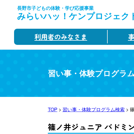
長野市子どもの体験・学び応援事業
みらいハッ！ケンプロジェク
利用者のみなさま
習い事・体験プログラ
TOP
>
習い事・体験プログラム検索
> 
篠ノ井ジュニア バドミ