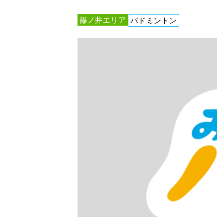
篠ノ井エリア
バドミントン