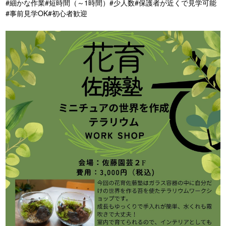
#細かな作業
#短時間（～1時間）
#少人数
#保護者が近くで見学可能
#事前見学OK
#初心者歓迎