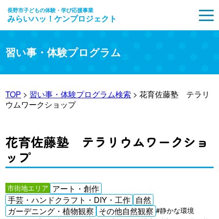
長野市子どもの体験・学び応援事業
みらいハッ！ケンプロジェクト
MENU
習い事・体験プログラム
TOP
>
習い事・体験プログラム検索
> 花育佐藤塾 テラリ
ウムワークショップ
花育佐藤塾 テラリウムワークショ
ップ
市街地エリア
アート・創作
手芸・ハンドクラフト・DIY・工作
自然
ガーデニング・植物観察
その他自然観察
#静かな環境