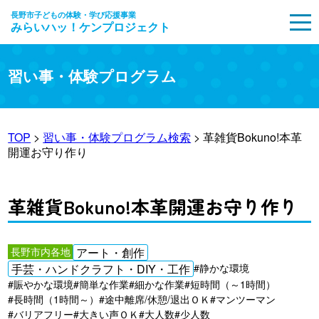
長野市子どもの体験・学び応援事業
みらいハッ！ケンプロジェクト
MENU
習い事・体験プログラム
TOP
>
習い事・体験プログラム検索
> 革雑貨Bokuno!本革
開運お守り作り
革雑貨Bokuno!本革開運お守り作り
長野市内各地
アート・創作
手芸・ハンドクラフト・DIY・工作
#静かな環境
#賑やかな環境
#簡単な作業
#細かな作業
#短時間（～1時間）
#長時間（1時間～）
#途中離席/休憩/退出ＯＫ
#マンツーマン
#バリアフリー
#大きい声ＯＫ
#大人数
#少人数