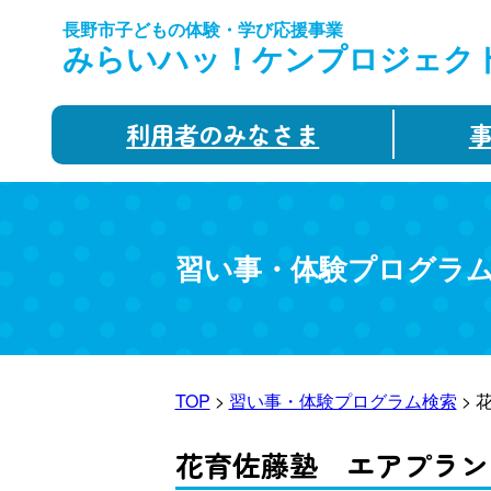
長野市子どもの体験・学び応援事業
みらいハッ！ケンプロジェク
利用者のみなさま
習い事・体験プログラ
TOP
>
習い事・体験プログラム検索
> 
花育佐藤塾 エアプラン