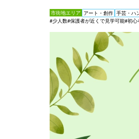
市街地エリア
アート・創作
手芸・ハ
#少人数
#保護者が近くで見学可能
#初心