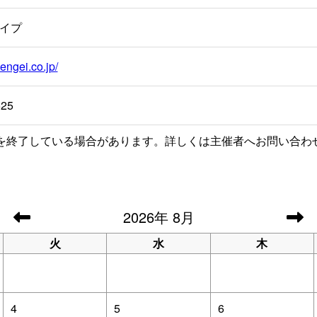
イプ
-engei.co.jp/
525
を終了している場合があります。詳しくは主催者へお問い合わ
2026
年
8月
火
水
木
4
5
6