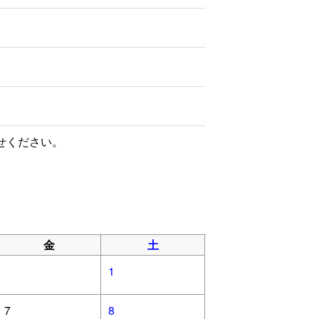
せください。
金
土
1
7
8