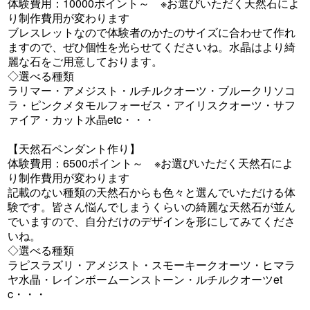
体験費用：10000ポイント～ ※お選びいただく天然石によ
り制作費用が変わります
ブレスレットなので体験者のかたのサイズに合わせて作れ
ますので、ぜひ個性を光らせてくださいね。水晶はより綺
麗な石をご用意しております。
◇選べる種類
ラリマー・アメジスト・ルチルクオーツ・ブルークリソコ
ラ・ピンクメタモルフォーゼス・アイリスクオーツ・サフ
ァイア・カット水晶etc・・・
【天然石ペンダント作り】
体験費用：6500ポイント～ ※お選びいただく天然石によ
り制作費用が変わります
記載のない種類の天然石からも色々と選んでいただける体
験です。皆さん悩んでしまうくらいの綺麗な天然石が並ん
でいますので、自分だけのデザインを形にしてみてくださ
いね。
◇選べる種類
ラピスラズリ・アメジスト・スモーキークオーツ・ヒマラ
ヤ水晶・レインボームーンストーン・ルチルクオーツet
c・・・