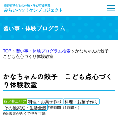
長野市子どもの体験・学び応援事業
みらいハッ！ケンプロジェクト
MENU
習い事・体験プログラム
TOP
>
習い事・体験プログラム検索
> かなちゃんの餃子
こども点心づくり体験教室
かなちゃんの餃子 こども点心づく
り体験教室
篠ノ井エリア
料理・お菓子作り
料理・お菓子作り
その他家庭・生活全般
#長時間（1時間～）
#保護者が近くで見学可能