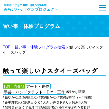
長野市子どもの体験・学び応援事業
みらいハッ！ケンプロジェクト
MENU
習い事・体験プログラム
TOP
>
習い事・体験プログラム検索
> 触って楽しい♪スク
イーズバッグ
触って楽しい♪スクイーズバッグ
長野市内各地
アート・創作
手芸・ハンドクラフト・DIY・工作
#静かな環境
#賑やかな環境
#簡単な作業
#細かな作業
#短時間（～1時間）
#途中離席/休憩/退出ＯＫ
#大きい声ＯＫ
#大人数
#少人数
#保護者が近くで見学可能
#保護者の同伴不要
#初心者歓迎