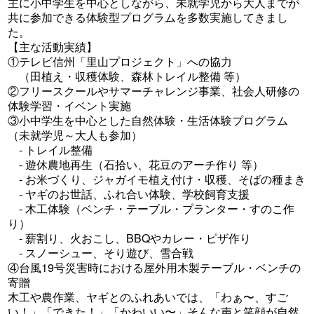
主に小中学生を中心としながら、未就学児から大人までが
共に参加できる体験型プログラムを多数実施してきまし
た。
【主な活動実績】
①テレビ信州「里山プロジェクト」への協力
（田植え・収穫体験、森林トレイル整備 等）
②フリースクールやサマーチャレンジ事業、社会人研修の
体験学習・イベント実施
③小中学生を中心とした自然体験・生活体験プログラム
（未就学児～大人も参加）
- トレイル整備
- 遊休農地再生（石拾い、花豆のアーチ作り 等）
- お米づくり、ジャガイモ植え付け・収穫、そばの種まき
- ヤギのお世話、ふれ合い体験、学校飼育支援
- 木工体験（ベンチ・テーブル・プランター・すのこ作
り）
- 薪割り、火おこし、BBQやカレー・ピザ作り
- スノーシュー、そり遊び、雪合戦
④台風19号災害時における屋外用木製テーブル・ベンチの
寄贈
木工や農作業、ヤギとのふれあいでは、「わぁ〜、すご
い！」「できた！」「かわいい〜」そんな声と笑顔が自然