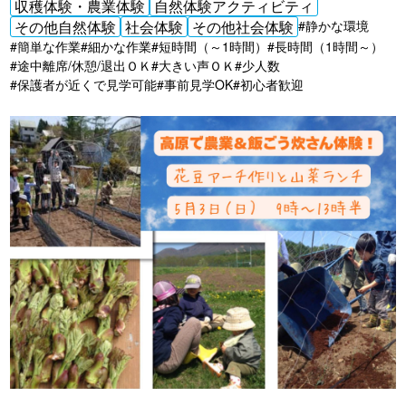
収穫体験・農業体験
自然体験アクティビティ
その他自然体験
社会体験
その他社会体験
#静かな環境
#簡単な作業
#細かな作業
#短時間（～1時間）
#長時間（1時間～）
#途中離席/休憩/退出ＯＫ
#大きい声ＯＫ
#少人数
#保護者が近くで見学可能
#事前見学OK
#初心者歓迎