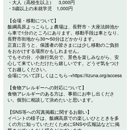
・大人（高校生以上） 3,000円
・3歳以上の未就学児 1,000円
【会場・移動について】
飯綱高原よっこらしょ農場は、長野市・大座法師池か
ら車で1分のところにあります。移動手段は車となり、
長野市街地から30〜50分ほどかかります。
正直に言うと、保護者の皆さまには少し移動のご負担
をおかけする場所かもしれません。
でもその分、小旅行気分で、景色を楽しみながら、安
心して来ていただけたら嬉しいです。どうぞ気をつけ
てお越しください。
会場について詳しくはこちら→https://iizuna.org/access
【食物アレルギーへの対応について】
食物アレルギーのある方は、事前にお申し出くださ
い。個別に相談して決めたいと思います。
【SNS等への写真掲載に関するお願い】
イベントの様子は、飯綱高原での楽しいひとときを多
くの方に知っていただくためにSNSや広報誌などに掲