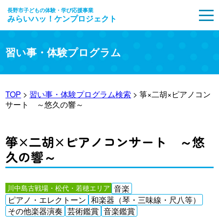
長野市子どもの体験・学び応援事業
みらいハッ！ケンプロジェクト
MENU
習い事・体験プログラム
TOP
>
習い事・体験プログラム検索
> 箏×二胡×ピアノコン
サート ～悠久の響～
箏×二胡×ピアノコンサート ～悠
久の響～
川中島古戦場・松代・若穂エリア
音楽
ピアノ・エレクトーン
和楽器（琴・三味線・尺八等）
その他楽器演奏
芸術鑑賞
音楽鑑賞