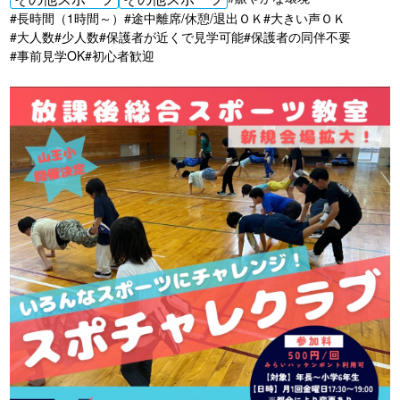
#長時間（1時間～）
#途中離席/休憩/退出ＯＫ
#大きい声ＯＫ
#大人数
#少人数
#保護者が近くで見学可能
#保護者の同伴不要
#事前見学OK
#初心者歓迎