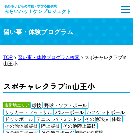
長野市子どもの体験・学び応援事業
みらいハッ！ケンプロジェクト
MENU
習い事・体験プログラム
TOP
>
習い事・体験プログラム検索
> スポチャレクラブin
山王小
スポチャレクラブin山王小
市街地エリア
球技
野球・ソフトボール
サッカー・フットサル
バレーボール
バスケットボール
ドッジボール
テニス
バドミントン
その他球技
体操
その他体操競技
陸上競技
その他陸上競技
その他スポーツ
その他スポーツ
#賑やかな環境