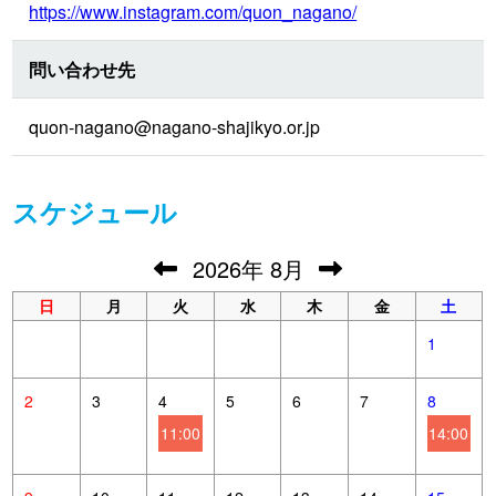
https://www.instagram.com/quon_nagano/
問い合わせ先
quon-nagano@nagano-shajikyo.or.jp
スケジュール
2026
年
8月
日
月
火
水
木
金
土
1
2
3
4
5
6
7
8
11:00
14:00