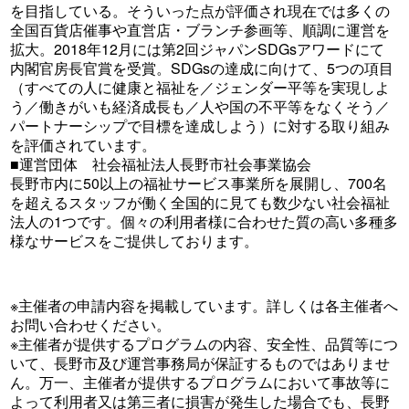
を目指している。そういった点が評価され現在では多くの
全国百貨店催事や直営店・ブランチ参画等、順調に運営を
拡大。2018年12月には第2回ジャパンSDGsアワードにて
内閣官房長官賞を受賞。SDGsの達成に向けて、5つの項目
（すべての人に健康と福祉を／ジェンダー平等を実現しよ
う／働きがいも経済成長も／人や国の不平等をなくそう／
パートナーシップで目標を達成しよう）に対する取り組み
を評価されています。
■運営団体 社会福祉法人長野市社会事業協会
長野市内に50以上の福祉サービス事業所を展開し、700名
を超えるスタッフが働く全国的に見ても数少ない社会福祉
法人の1つです。個々の利用者様に合わせた質の高い多種多
様なサービスをご提供しております。
※主催者の申請内容を掲載しています。詳しくは各主催者へ
お問い合わせください。
※主催者が提供するプログラムの内容、安全性、品質等につ
いて、長野市及び運営事務局が保証するものではありませ
ん。万一、主催者が提供するプログラムにおいて事故等に
よって利用者又は第三者に損害が発生した場合でも、長野