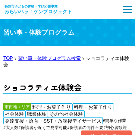
長野市子どもの体験・学び応援事業
みらいハッ！ケンプロジェクト
MENU
習い事・体験プログラム
TOP
>
習い事・体験プログラム検索
> ショコラティエ体験
会
ショコラティエ体験会
市街地エリア
料理・お菓子作り
料理・お菓子作り
社会体験
職業体験
その他社会体験
発達支援・療育・SST・放課後デイサービス
#簡単な作業
#大人数
#保護者が近くで見学可能
#保護者の同伴不要
#初心者歓迎