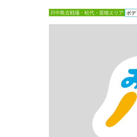
川中島古戦場・松代・若穂エリア
ボデ