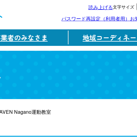
文字サイズ
読み上げる
ト
パスワード再設定（利用者用）
お
事業者のみなさま
地域コーディネー
ム
HAVEN Nagano運動教室