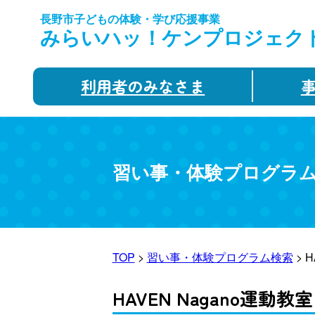
長野市子どもの体験・学び応援事業
みらいハッ！ケンプロジェク
利用者のみなさま
習い事・体験プログラ
TOP
>
習い事・体験プログラム検索
> 
HAVEN Nagano運動教室