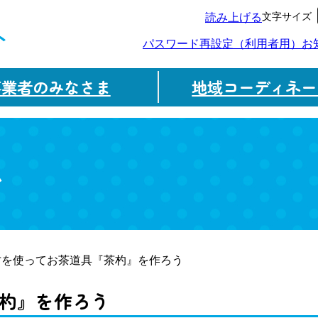
文字サイズ
読み上げる
ト
パスワード再設定（利用者用）
お
事業者のみなさま
地域コーディネー
ム
竹を使ってお茶道具『茶杓』を作ろう
杓』を作ろう