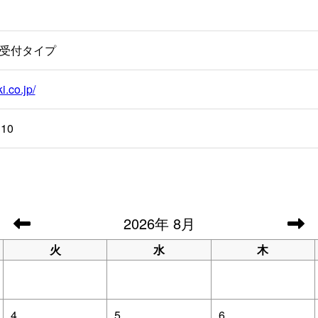
受付タイプ
i.co.jp/
110
2026
年
8月
火
水
木
4
5
6