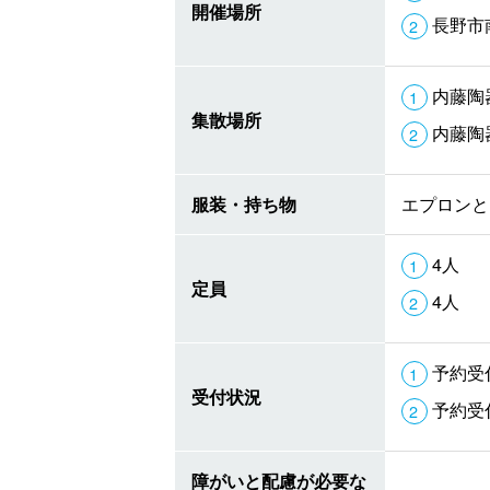
開催場所
長野市
内藤陶器
集散場所
内藤陶器
服装・持ち物
エプロンと
4人
定員
4人
予約受
受付状況
予約受
障がいと配慮が必要な