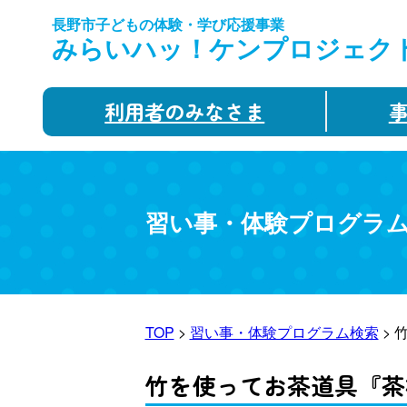
長野市子どもの体験・学び応援事業
みらいハッ！ケンプロジェク
利用者のみなさま
習い事・体験プログラ
TOP
>
習い事・体験プログラム検索
> 
竹を使ってお茶道具『茶